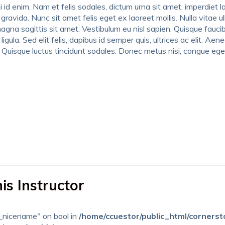
orci id enim. Nam et felis sodales, dictum urna sit amet, imperdiet
gravida. Nunc sit amet felis eget ex laoreet mollis. Nulla vitae 
na sagittis sit amet. Vestibulum eu nisl sapien. Quisque faucibu
 ligula. Sed elit felis, dapibus id semper quis, ultrices ac elit. A
. Quisque luctus tincidunt sodales. Donec metus nisi, congue eget
is Instructor
r_nicename" on bool in
/home/ccuestor/public_html/corners