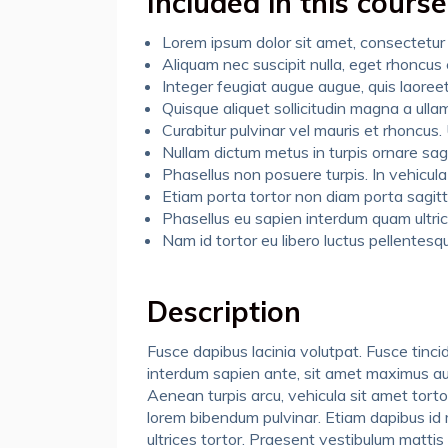
Included in this course
Lorem ipsum dolor sit amet, consectetur a
Aliquam nec suscipit nulla, eget rhoncus er
Integer feugiat augue augue, quis laoreet
Quisque aliquet sollicitudin magna a ull
Curabitur pulvinar vel mauris et rhoncus.
Nullam dictum metus in turpis ornare sagi
Phasellus non posuere turpis. In vehicula
Etiam porta tortor non diam porta sagitti
Phasellus eu sapien interdum quam ultric
Nam id tortor eu libero luctus pellentesq
Description
Fusce dapibus lacinia volutpat. Fusce tincid
interdum sapien ante, sit amet maximus augu
Aenean turpis arcu, vehicula sit amet tortor
lorem bibendum pulvinar. Etiam dapibus id 
ultrices tortor. Praesent vestibulum mattis 