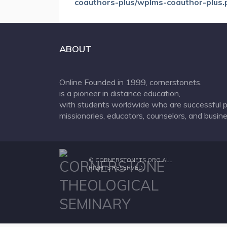
coauthors-plus/wplms-coauthor-plus.
ABOUT
Online Founded in 1999, cornerstonets.
is a pioneer in distance education,
with students worldwide who are successful p
missionaries, educators, counselors, and busine
©
CORNERSTONETS.ORG
ALL
RIGHTS RESERVED.