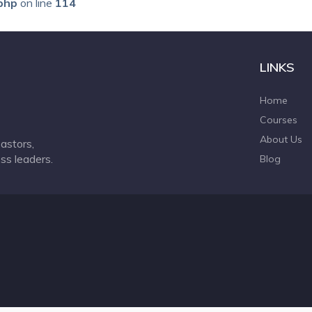
php
on line
114
LINKS
Home
Courses
About Us
astors,
ss leaders.
Blog