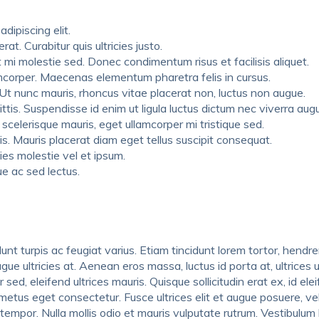
dipiscing elit.
at. Curabitur quis ultricies justo.
 mi molestie sed. Donec condimentum risus et facilisis aliquet.
amcorper. Maecenas elementum pharetra felis in cursus.
 Ut nunc mauris, rhoncus vitae placerat non, luctus non augue.
ttis. Suspendisse id enim ut ligula luctus dictum nec viverra aug
 scelerisque mauris, eget ullamcorper mi tristique sed.
s. Mauris placerat diam eget tellus suscipit consequat.
ies molestie vel et ipsum.
ue ac sed lectus.
unt turpis ac feugiat varius. Etiam tincidunt lorem tortor, hendre
e ultricies at. Aenean eros massa, luctus id porta at, ultrices u
 sed, eleifend ultrices mauris. Quisque sollicitudin erat ex, id el
metus eget consectetur. Fusce ultrices elit et augue posuere, v
tempor. Nulla mollis odio et mauris vulputate rutrum. Vestibulum h